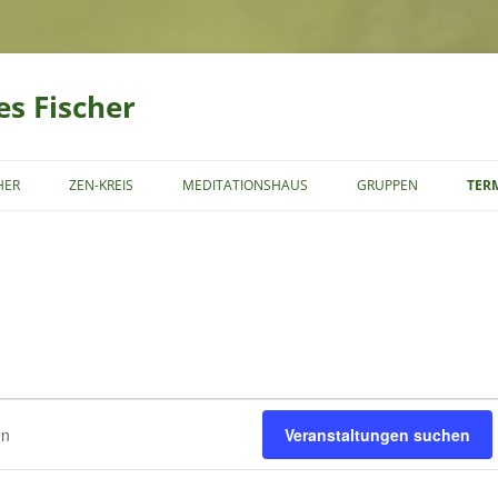
es Fischer
Zum
Inhalt
HER
ZEN-KREIS
MEDITATIONSHAUS
GRUPPEN
TER
springen
MITGLIEDSCHAFT
SCHÜLERSCHAFT
Veranstaltungen suchen