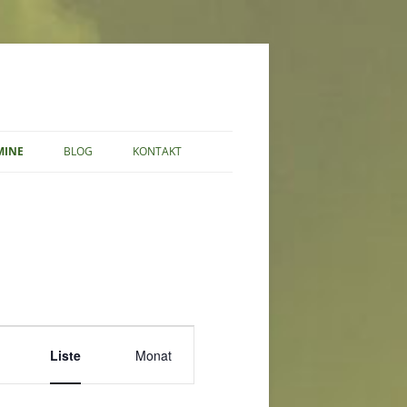
MINE
BLOG
KONTAKT
DATENSCHUTZERKLÄRUNG
V
Liste
Monat
e
r