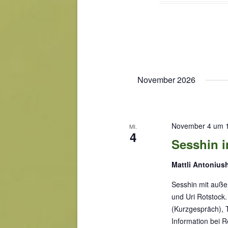
e
e
u
b
n
e
n
d
.
A
S
n
November 2026
u
s
c
i
h
c
e
November 4 um 
MI.
n
h
4
Sesshin i
a
t
c
e
Mattli Antoniu
h
n
V
Sesshin mit auße
,
e
und Uri Rotstock.
N
r
(Kurzgespräch), T
a
a
Information bei 
n