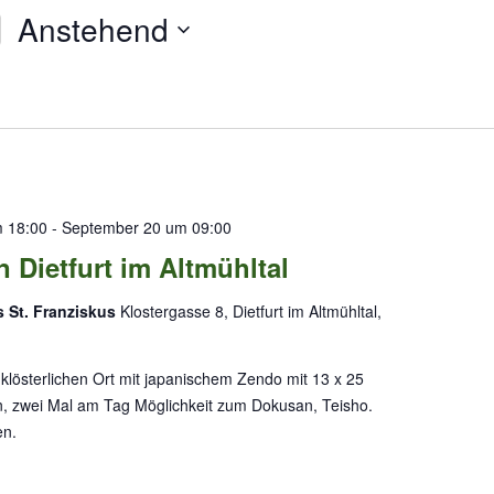
Anstehend
D
a
t
u
m
w
ä
 18:00
-
September 20 um 09:00
h
n Dietfurt im Altmühltal
l
e
 St. Franziskus
Klostergasse 8, Dietfurt im Altmühltal,
n
.
klösterlichen Ort mit japanischem Zendo mit 13 x 25
n, zwei Mal am Tag Möglichkeit zum Dokusan, Teisho.
en.