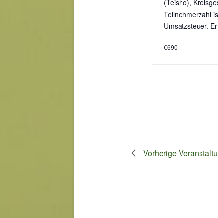
(Teisho), Kreisges
l
Teilnehmerzahl is
w
Umsatzsteuer. Er
o
r
€690
t
.
Vorherige
Veranstalt