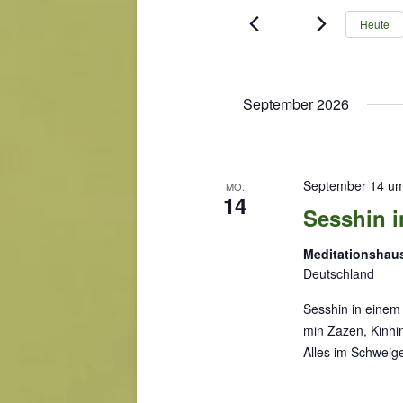
a
t
Heute
e
n
S
s
c
t
h
September 2026
a
l
l
ü
t
s
s
u
September 14 um
MO.
14
e
n
Sesshin i
l
g
w
Meditationshaus
e
o
Deutschland
n
r
S
t
Sesshin in einem 
e
min Zazen, Kinhi
u
i
Alles im Schweig
c
n
h
g