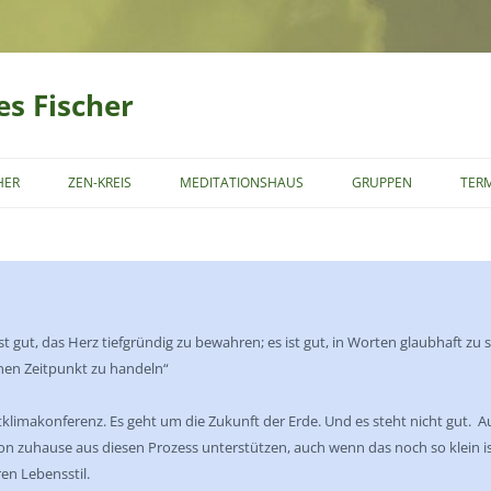
es Fischer
Zum
Inhalt
HER
ZEN-KREIS
MEDITATIONSHAUS
GRUPPEN
TER
springen
MITGLIEDSCHAFT
SCHÜLERSCHAFT
 ist gut, das Herz tiefgründig zu bewahren; es ist gut, in Worten glaubhaft zu 
enen Zeitpunkt zu handeln“
limakonferenz. Es geht um die Zukunft der Erde. Und es steht nicht gut. 
n zuhause aus diesen Prozess unterstützen, auch wenn das noch so klein is
en Lebensstil.