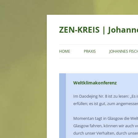
ZEN-KREIS | Johann
HOME
PRAXIS
JOHANNES FISC
GESCHICHTE DES ZEN
GENJOKOAN
Weltklimakonferenz
ÜBER KOAN
Im Daodejing Nr. 8 ist zu lesen: „Es
ÜBUNG DES ALLTAGS
erfüllen; es ist gut, zum angemess
FORMEN UND REZITATIONEN
Momentan tagt in Glasgow die Weltk
Glasgow fahren, können wir auch vo
durch unser Verhalten, durch unser